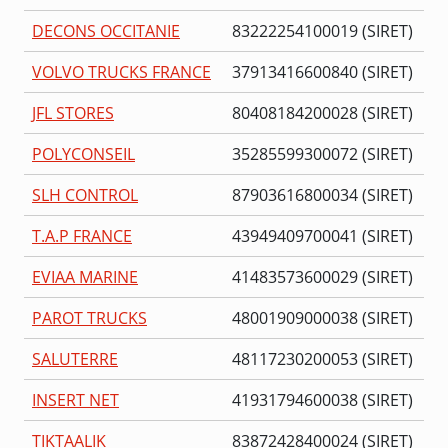
DECONS OCCITANIE
83222254100019 (SIRET)
VOLVO TRUCKS FRANCE
37913416600840 (SIRET)
JFL STORES
80408184200028 (SIRET)
POLYCONSEIL
35285599300072 (SIRET)
SLH CONTROL
87903616800034 (SIRET)
T.A.P FRANCE
43949409700041 (SIRET)
EVIAA MARINE
41483573600029 (SIRET)
PAROT TRUCKS
48001909000038 (SIRET)
SALUTERRE
48117230200053 (SIRET)
INSERT NET
41931794600038 (SIRET)
TIKTAALIK
83872428400024 (SIRET)