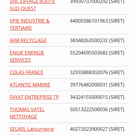
SNC EIFFAGE ROUTE
39930737000292 (SIRET)
SUD OUEST
SPIE INDUSTRIE &
44005586101963 (SIRET)
TERTIAIRE
AFM RECYCLAGE
38348263500232 (SIRET)
ENGIE ENERGIE
55204695503682 (SIRET)
SERVICES
COLAS FRANCE
32933888302076 (SIRET)
ATLANTIC MARINE
39776482000031 (SIRET)
FAYAT ENTREPRISE TP
34324155000015 (SIRET)
THOMAS VATEL
50513222500036 (SIRET)
NETTOYAGE
SELARL Latournerie
40272023900027 (SIRET)