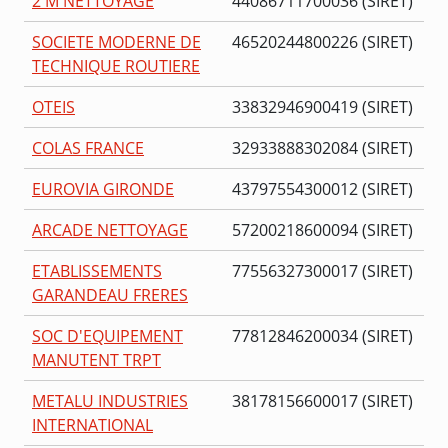
2 M NETTOYAGE
44086711700036 (SIRET)
SOCIETE MODERNE DE
46520244800226 (SIRET)
TECHNIQUE ROUTIERE
OTEIS
33832946900419 (SIRET)
COLAS FRANCE
32933888302084 (SIRET)
EUROVIA GIRONDE
43797554300012 (SIRET)
ARCADE NETTOYAGE
57200218600094 (SIRET)
ETABLISSEMENTS
77556327300017 (SIRET)
GARANDEAU FRERES
SOC D'EQUIPEMENT
77812846200034 (SIRET)
MANUTENT TRPT
METALU INDUSTRIES
38178156600017 (SIRET)
INTERNATIONAL