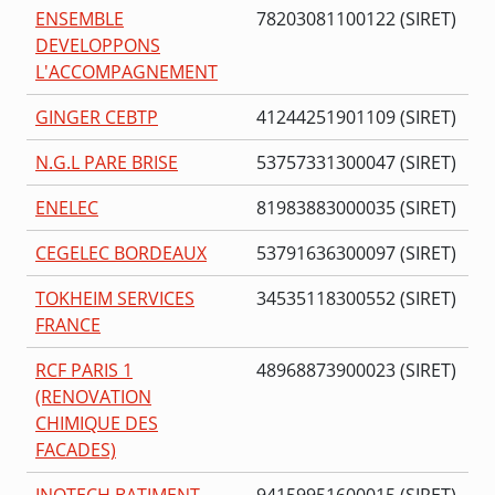
ENSEMBLE
78203081100122 (SIRET)
DEVELOPPONS
L'ACCOMPAGNEMENT
GINGER CEBTP
41244251901109 (SIRET)
N.G.L PARE BRISE
53757331300047 (SIRET)
ENELEC
81983883000035 (SIRET)
CEGELEC BORDEAUX
53791636300097 (SIRET)
TOKHEIM SERVICES
34535118300552 (SIRET)
FRANCE
RCF PARIS 1
48968873900023 (SIRET)
(RENOVATION
CHIMIQUE DES
FACADES)
INOTECH BATIMENT
94159951600015 (SIRET)