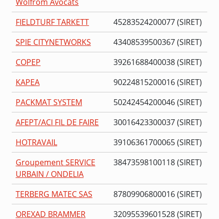
Wolfrom Avocats
FIELDTURF TARKETT
45283524200077 (SIRET)
SPIE CITYNETWORKS
43408539500367 (SIRET)
COPEP
39261688400038 (SIRET)
KAPEA
90224815200016 (SIRET)
PACKMAT SYSTEM
50242454200046 (SIRET)
AFEPT/ACI FIL DE FAIRE
30016423300037 (SIRET)
HOTRAVAIL
39106361700065 (SIRET)
Groupement SERVICE
38473598100118 (SIRET)
URBAIN / ONDELIA
TERBERG MATEC SAS
87809906800016 (SIRET)
OREXAD BRAMMER
32095539601528 (SIRET)