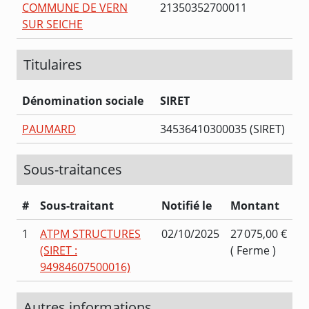
COMMUNE DE VERN
21350352700011
SUR SEICHE
Titulaires
Dénomination sociale
SIRET
PAUMARD
34536410300035 (SIRET)
Sous-traitances
#
Sous-traitant
Notifié le
Montant
1
ATPM STRUCTURES
02/10/2025
27 075,00 €
(SIRET :
( Ferme )
94984607500016)
Autres informations