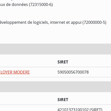
seaux de données (72315000-6)
développement de logiciels, internet et appui (72000000-5)
SIRET
A LOYER MODERE
59050056700078
SIRET
42101373100102 (SIRET)