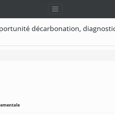
portunité décarbonation, diagnostic 
nementale