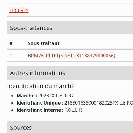
TECERES
Sous-traitances
#
Sous-traitant
1
BPM AGRI TPI (SIRET : 31138379800056)
Autres informations
Identification du marché
Marché :
2023TX-L.E ROG
Identifiant Unique :
218501633000182023TX-L.E R
Identifiant Interne :
TX-L.E R
Sources