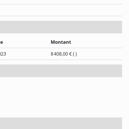
le
Montant
023
8 408,00 € ( )