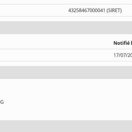
43258467000041 (SIRET)
Notifié 
17/07/2
OG