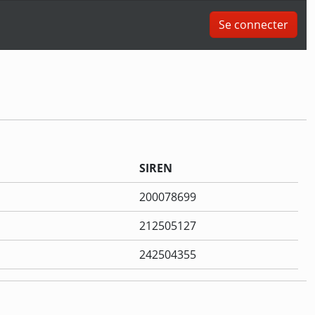
Se connecter
SIREN
200078699
212505127
242504355