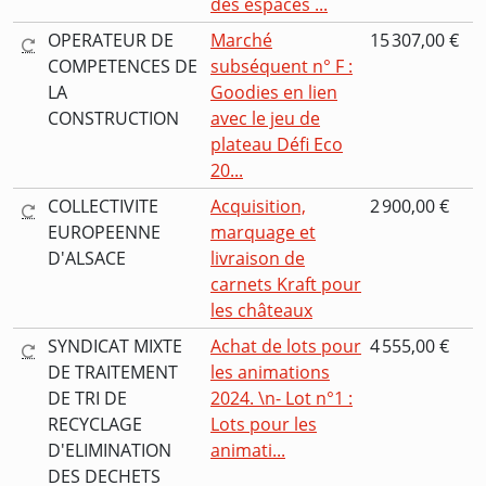
des espaces ...
OPERATEUR DE
Marché
15 307,00 €
COMPETENCES DE
subséquent n° F :
LA
Goodies en lien
CONSTRUCTION
avec le jeu de
plateau Défi Eco
20...
COLLECTIVITE
Acquisition,
2 900,00 €
EUROPEENNE
marquage et
D'ALSACE
livraison de
carnets Kraft pour
les châteaux
SYNDICAT MIXTE
Achat de lots pour
4 555,00 €
DE TRAITEMENT
les animations
DE TRI DE
2024. \n- Lot n°1 :
RECYCLAGE
Lots pour les
D'ELIMINATION
animati...
DES DECHETS