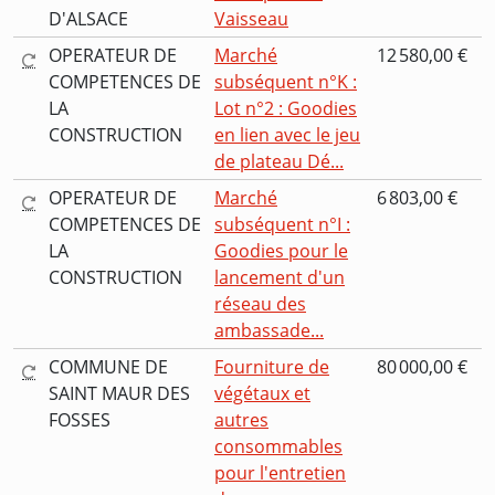
D'ALSACE
Vaisseau
OPERATEUR DE
Marché
12 580,00 €
COMPETENCES DE
subséquent n°K :
LA
Lot n°2 : Goodies
CONSTRUCTION
en lien avec le jeu
de plateau Dé...
OPERATEUR DE
Marché
6 803,00 €
COMPETENCES DE
subséquent n°I :
LA
Goodies pour le
CONSTRUCTION
lancement d'un
réseau des
ambassade...
COMMUNE DE
Fourniture de
80 000,00 €
SAINT MAUR DES
végétaux et
FOSSES
autres
consommables
pour l'entretien