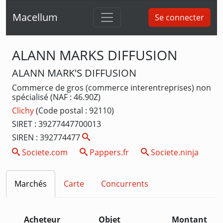
Macellum
Se connecter
ALANN MARKS DIFFUSION
ALANN MARK'S DIFFUSION
Commerce de gros (commerce interentreprises) non
spécialisé (NAF : 46.90Z)
Clichy
(Code postal : 92110)
SIRET : 39277447700013
SIREN : 392774477
Societe.com
Pappers.fr
Societe.ninja
Marchés
Carte
Concurrents
Acheteur
Objet
Montant