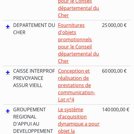
pour le Conseil
départemental du
Cher
DEPARTEMENT DU
Fournitures
25 000,00 €
CHER
d'objets
promotionnels
pour le Conseil
départemental du
Cher
CAISSE INTERPROF
Conception et
60 000,00 €
PREVOYANCE
réalisation de
ASSUR VIEILL
prestations de
communication-
Lot n°4
GROUPEMENT
Le système
140 000,00 €
REGIONAL
d’acquisition
D'APPUI AU
dynamique a pour
DEVELOPPEMENT
objet la