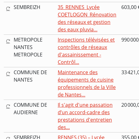
SEMBREIZH
35_RENNES_Lycée
603,00 
COETLOGON_Rénovation
des réseaux et gestion
des eaux pluvia...
METROPOLE
Inspections télévisées et
990 000
NANTES
contrôles de réseaux
METROPOLE
d'assainissement -
Contrôl...
COMMUNE DE
Maintenance des
33 421,
NANTES
équipements de cuisine
professionnels de la Ville
de Nantes...
COMMUNE DE
Il s'agit d'une passation
20 000,
AUDIERNE
d’un accord-cadre des
prestations d'entretien
des...
SEMBREIZH
RENNES (35) – Lycée
355,00 