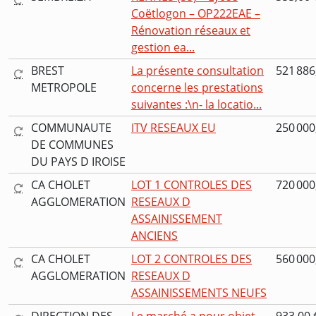
Coëtlogon – OP222EAE –
Rénovation réseaux et
gestion ea...
BREST
La présente consultation
521 886
METROPOLE
concerne les prestations
suivantes :\n- la locatio...
COMMUNAUTE
ITV RESEAUX EU
250 000
DE COMMUNES
DU PAYS D IROISE
CA CHOLET
LOT 1 CONTROLES DES
720 000
AGGLOMERATION
RESEAUX D
ASSAINISSEMENT
ANCIENS
CA CHOLET
LOT 2 CONTROLES DES
560 000
AGGLOMERATION
RESEAUX D
ASSAINISSEMENTS NEUFS