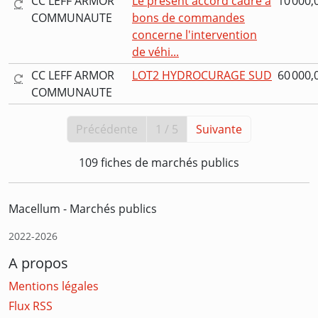
CC LEFF ARMOR
Le présent accord cadre à
10 000,
COMMUNAUTE
bons de commandes
concerne l'intervention
de véhi...
CC LEFF ARMOR
LOT2 HYDROCURAGE SUD
60 000,
COMMUNAUTE
Précédente
1 / 5
Suivante
109 fiches de marchés publics
Macellum - Marchés publics
2022-2026
A propos
Mentions légales
Flux RSS