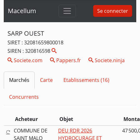
Macellum
Se connecter
SARP OUEST
SIRET : 32081659800018
SIREN : 320816598
Societe.com
Pappers.fr
Societe.ninja
Marchés
Carte
Etablissements (16)
Concurrents
Acheteur
Objet
Monta
COMMUNE DE
DEU RDR 2026
47 500,
SAINT MALO
HYDROCURAGE ET