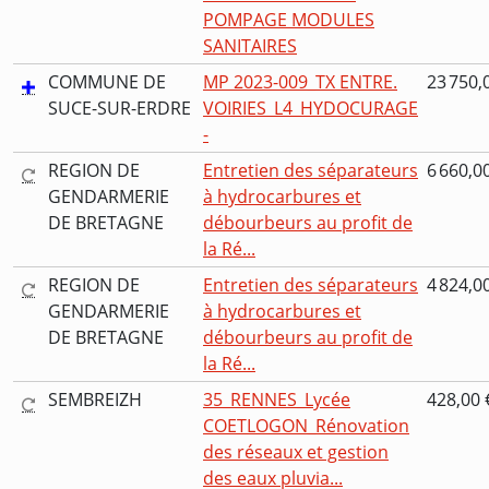
POMPAGE MODULES
SANITAIRES
COMMUNE DE
MP 2023-009_TX ENTRE.
23 750,
SUCE-SUR-ERDRE
VOIRIES_L4_HYDOCURAGE
-
REGION DE
Entretien des séparateurs
6 660,0
GENDARMERIE
à hydrocarbures et
DE BRETAGNE
débourbeurs au profit de
la Ré...
REGION DE
Entretien des séparateurs
4 824,0
GENDARMERIE
à hydrocarbures et
DE BRETAGNE
débourbeurs au profit de
la Ré...
SEMBREIZH
35_RENNES_Lycée
428,00 
COETLOGON_Rénovation
des réseaux et gestion
des eaux pluvia...