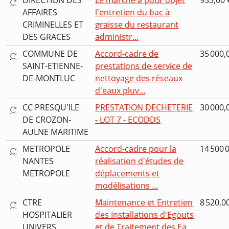
DIRECTION DES
Le marché a pour objet
933,00 
AFFAIRES
l'entretien du bac à
CRIMINELLES ET
graisse du restaurant
DES GRACES
administr...
COMMUNE DE
Accord-cadre de
35 000,
SAINT-ETIENNE-
prestations de service de
DE-MONTLUC
nettoyage des réseaux
d'eaux pluv...
CC PRESQU'ILE
PRESTATION DECHETERIE
30 000,
DE CROZON-
- LOT 7 - ECODDS
AULNE MARITIME
METROPOLE
Accord-cadre pour la
14 500 
NANTES
réalisation d'études de
METROPOLE
déplacements et
modélisations ...
CTRE
Maintenance et Entretien
8 520,0
HOSPITALIER
des Installations d'Egouts
UNIVERS
et de Traitement des Ea...