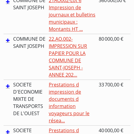
COMMUNE DE
21AO002-Lot 6
360 000,00 €
SAINT JOSEPH
Impression de
journaux et bulletins
municipaux :
Montants HT ...
COMMUNE DE
22.AO.002-
80 000,00 €
SAINT JOSEPH
IMPRESSION SUR
PAPIER POUR LA
COMMUNE DE
SAINT-JOSEPH -
ANNEE 202...
SOCIETE
Prestations d
33 700,00 €
D'ECONOMIE
impression de
MIXTE DE
documents d
TRANSPORTS
information
DE L'OUEST
voyageurs pour le
résea...
SOCIETE
Prestations d
40 000,00 €