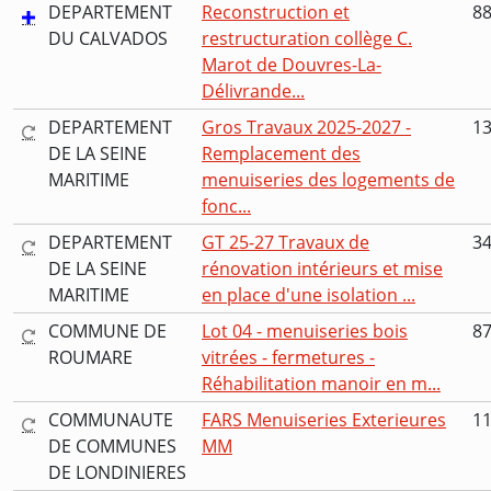
DEPARTEMENT
Reconstruction et
88
DU CALVADOS
restructuration collège C.
Marot de Douvres-La-
Délivrande...
DEPARTEMENT
Gros Travaux 2025-2027 -
13
DE LA SEINE
Remplacement des
MARITIME
menuiseries des logements de
fonc...
DEPARTEMENT
GT 25-27 Travaux de
34
DE LA SEINE
rénovation intérieurs et mise
MARITIME
en place d'une isolation ...
COMMUNE DE
Lot 04 - menuiseries bois
87
ROUMARE
vitrées - fermetures -
Réhabilitation manoir en m...
COMMUNAUTE
FARS Menuiseries Exterieures
11
DE COMMUNES
MM
DE LONDINIERES