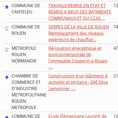
COMMUNE DE
TRAVAUX REMISE EN ETAT ET
12
CANTELEU
REMISE A NEUF DES BATIMENTS
COMMUNAUX ET DU CCAS ...
COMMUNE DE
SERRES DE LA VILLE DE ROUEN
74
ROUEN
Remplacement des réseaux
extérieurs de chauffag...
METROPOLE
Rénovation énergétique et
47
ROUEN
environnementale de
NORMANDIE
l'immeuble Couperin à Rouen
-...
CHAMBRE DE
Construction d un bâtiment d
21
COMMERCE ET
activités et tertiaire - ZAE Elisa
D'INDUSTRIE
Lemonnier -...
METROPOLITAINE
ROUEN
METROPOLE
COMMUNE DE
Ecole Elémentaire Laurent de
12