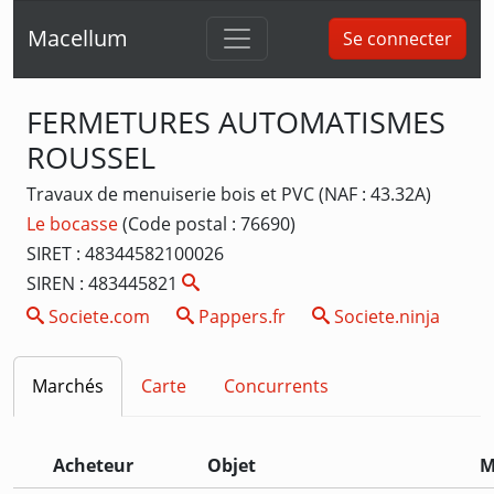
Macellum
Se connecter
FERMETURES AUTOMATISMES
ROUSSEL
Travaux de menuiserie bois et PVC (NAF : 43.32A)
Le bocasse
(Code postal : 76690)
SIRET : 48344582100026
SIREN : 483445821
Societe.com
Pappers.fr
Societe.ninja
Marchés
Carte
Concurrents
Acheteur
Objet
M