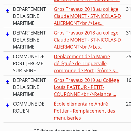
DEPARTEMENT
Gros Travaux 2018 au collège
31
DE LA SEINE
Claude MONET - ST-NICOLAS-D
MARITIME
ALIERMONT<br />Les...
DEPARTEMENT
Gros Travaux 2018 au collège
31
DE LA SEINE
Claude MONET - ST-NICOLAS-D
MARITIME
ALIERMONT<br />Les...
COMMUNE DE
Déplacement de la Mairie
25
PORT-JEROME-
déléguée de Triquerville,
SUR-SEINE
commune de Port-Jérôme-s...
DEPARTEMENT
Gros Travaux 2019 au Collège
16
DE LA SEINE
Louis PASTEUR - PETIT-
MARITIME
COURONNE <br />Relance ...
COMMUNE DE
École élémentaire André
20
ROUEN
Pottier - Remplacement des
menuiseries
25 fiches de marchés publics