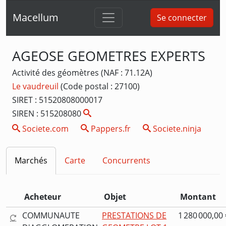
Macellum
Se connecter
AGEOSE GEOMETRES EXPERTS
Activité des géomètres (NAF : 71.12A)
Le vaudreuil
(Code postal : 27100)
SIRET : 51520808000017
SIREN : 515208080
Societe.com
Pappers.fr
Societe.ninja
Marchés
Carte
Concurrents
Acheteur
Objet
Montant
COMMUNAUTE
PRESTATIONS DE
1 280 000,00 