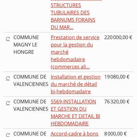
STRUCTURES
TUBULAIRES DES
BARNUMS FORAINS
DU MAR...
COMMUNE
Prestation de service
220 000,00 €
MAGNY LE
pour la gestion du
HONGRE
marché
hebdomadaire
(commerces ali...
COMMUNE DE
Installation et gestion
19 080,00 €
VALENCIENNES
du marché de détail
bi-hebdomadaire
COMMUNE DE
5569-INSTALLATION
76 320,00 €
VALENCIENNES
ET GESTION DU
MARCHE ET DETAIL BI
HEBDOMADAIRE
COMMUNE DE
Accord-cadre à bons
8 000,00 €