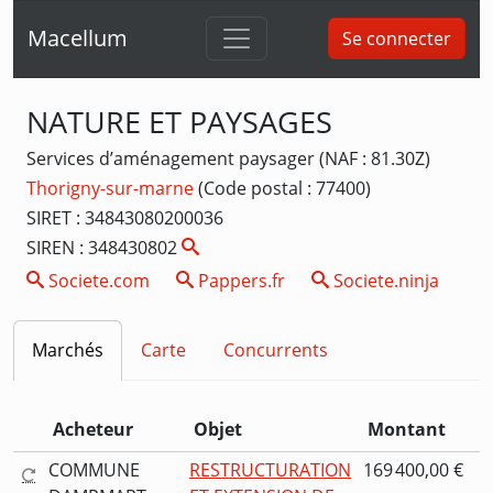
Macellum
Se connecter
NATURE ET PAYSAGES
Services d’aménagement paysager (NAF : 81.30Z)
Thorigny-sur-marne
(Code postal : 77400)
SIRET : 34843080200036
SIREN : 348430802
Societe.com
Pappers.fr
Societe.ninja
Marchés
Carte
Concurrents
Acheteur
Objet
Montant
COMMUNE
RESTRUCTURATION
169 400,00 €