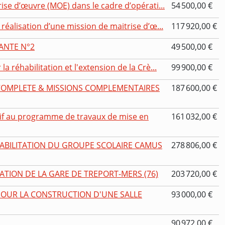
ise d’œuvre (MOE) dans le cadre d’opérati...
54 500,00 €
réalisation d’une mission de maitrise d’œ...
117 920,00 €
ANTE N°2
49 500,00 €
 réhabilitation et l'extension de la Crè...
99 900,00 €
 COMPLETE & MISSIONS COMPLEMENTAIRES
187 600,00 €
tif au programme de travaux de mise en
161 032,00 €
HABILITATION DU GROUPE SCOLAIRE CAMUS
278 806,00 €
ATION DE LA GARE DE TREPORT-MERS (76)
203 720,00 €
POUR LA CONSTRUCTION D'UNE SALLE
93 000,00 €
90 972,00 €