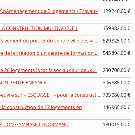
r\nAménagement de 2 logements - Travaux
129 240,00 €
 LA CONSTRUCTION MULTI ACCUEIL
159 882,00 €
avement du port et du centre-ville des vi...
529 825,00 €
 de la création d'un centre de formation ...
545 894,00 €
e 20 logements locatifs sociaux sur deux ...
230 700,00 €
SON PETITE ENFANCE
306 685,00 €
euvre sur « ESQUISSE+ » pour la construct...
733 086,00 €
 la construction de 17 logements en
146 965,00 €
VATION GYMNASE LENORMAND
180 015,00 €