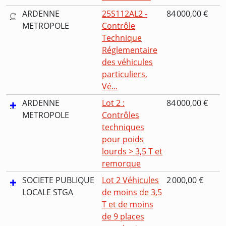
ARDENNE
25S112AL2 -
84 000,00 €
METROPOLE
Contrôle
Technique
Réglementaire
des véhicules
particuliers,
Vé...
ARDENNE
Lot 2 :
84 000,00 €
METROPOLE
Contrôles
techniques
pour poids
lourds > 3,5 T et
remorque
SOCIETE PUBLIQUE
Lot 2 Véhicules
2 000,00 €
LOCALE STGA
de moins de 3,5
T et de moins
de 9 places