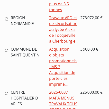
plus de 3.5
tonnes
REGION
Travaux VRD et
273 072,00 €
NORMANDIE
de sécurisation
au lycée Alexis
de Tocqueville
à Cherbourg e...
COMMUNE DE
Acquisition
3 900,00 €
SAINT QUENTIN
d'objets
promotionnels
- MS 7
Acquisition de
porte-clés
imprimé...
CENTRE
2025-0037
225 000,00 €
HOSPITALIER D
MAPA MENUS
ARLES
TRAVAUX TOUS