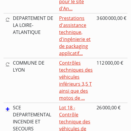
pour le site
d'An...
DEPARTEMENT DE
Prestations
3 600 000,00 €
LA LOIRE-
d'assistance
ATLANTIQUE
technique,
d'ingénierie et
de packaging
applicatif...
COMMUNE DE
Contrôles
112 000,00 €
LYON
techniques des
véhicules
inférieurs 3,5 T
ainsi que des
motos de ...
SCE
Lot 18 -
26 000,00 €
DEPARTEMENTAL
Contrôle
INCENDIE ET
technique des
SECOURS
véhicules de