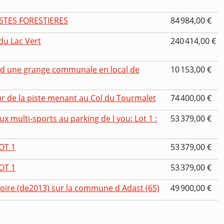
STES FORESTIERES
84 984,00 €
u Lac Vert
240 414,00 €
d une grange communale en local de
10 153,00 €
ur de la piste menant au Col du Tourmalet
74 400,00 €
x multi-sports au parking de l you: Lot 1 :
53 379,00 €
OT 1
53 379,00 €
OT 1
53 379,00 €
oire (de2013) sur la commune d Adast (65)
49 900,00 €