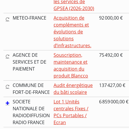
les services de
GPSEA (2026-2030)
METEO-FRANCE
Acquisition de
92 000,00 €
compléments et
évolutions de
solutions
d’infrastructures.
AGENCE DE
Souscription,
75 492,00 €
SERVICES ET DE
maintenance et
PAIEMENT
acquisition du
produit Blancco
COMMUNE DE
Audit énergétique
137 427,00 €
FORT-DE-FRANCE
du bâti scolaire
SOCIETE
Lot 1 Unités
6 859 000,00 €
NATIONALE DE
centrales Fixes /
RADIODIFFUSION
PCs Portables /
RADIO FRANCE
Ecran