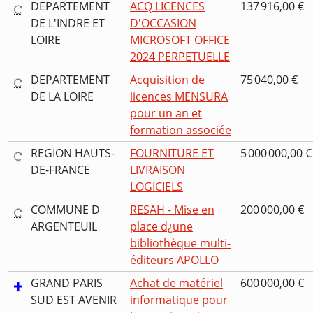
DEPARTEMENT
ACQ LICENCES
137 916,00 €
DE L'INDRE ET
D'OCCASION
LOIRE
MICROSOFT OFFICE
2024 PERPETUELLE
DEPARTEMENT
Acquisition de
75 040,00 €
DE LA LOIRE
licences MENSURA
pour un an et
formation associée
REGION HAUTS-
FOURNITURE ET
5 000 000,00 €
DE-FRANCE
LIVRAISON
LOGICIELS
COMMUNE D
RESAH - Mise en
200 000,00 €
ARGENTEUIL
place d¿une
bibliothèque multi-
éditeurs APOLLO
GRAND PARIS
Achat de matériel
600 000,00 €
SUD EST AVENIR
informatique pour