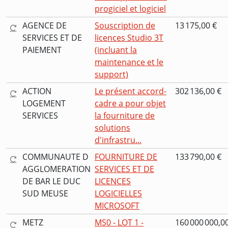
progiciel et logiciel
AGENCE DE
Souscription de
13 175,00 €
SERVICES ET DE
licences Studio 3T
PAIEMENT
(incluant la
maintenance et le
support)
ACTION
Le présent accord-
302 136,00 €
LOGEMENT
cadre a pour objet
SERVICES
la fourniture de
solutions
d'infrastru...
COMMUNAUTE D
FOURNITURE DE
133 790,00 €
AGGLOMERATION
SERVICES ET DE
DE BAR LE DUC
LICENCES
SUD MEUSE
LOGICIELLES
MICROSOFT
METZ
MS0 - LOT 1 -
160 000 000,0