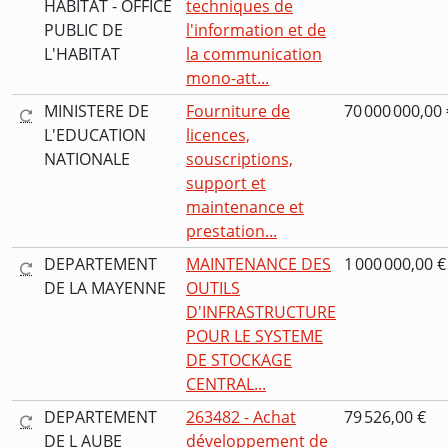
HABITAT - OFFICE
techniques de
PUBLIC DE
l'information et de
L'HABITAT
la communication
mono-att...
MINISTERE DE
Fourniture de
70 000 000,00 
L'EDUCATION
licences,
NATIONALE
souscriptions,
support et
maintenance et
prestation...
DEPARTEMENT
MAINTENANCE DES
1 000 000,00 €
DE LA MAYENNE
OUTILS
D'INFRASTRUCTURE
POUR LE SYSTEME
DE STOCKAGE
CENTRAL...
DEPARTEMENT
263482 - Achat
79 526,00 €
DE L AUBE
développement de