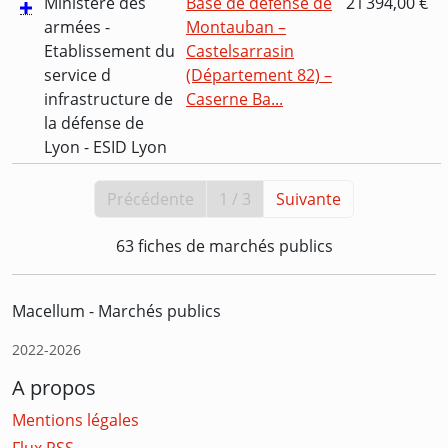
Ministère des
Base de défense de
21 394,00 €
armées -
Montauban –
Etablissement du
Castelsarrasin
service d
(Département 82) –
infrastructure de
Caserne Ba...
la défense de
Lyon - ESID Lyon
Précédente
1 / 3
Suivante
63 fiches de marchés publics
Macellum - Marchés publics
2022-2026
A propos
Mentions légales
Flux RSS