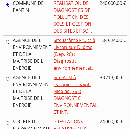
COMMUNE DE
REALISATION DE
240 000,00 €
PANTIN
DIAGNOSTICS DE
POLLUTION DES
SOLS ET GESTION
DES SITES ET SO...
AGENCE DE L
Site Drôme Fruits à
134 624,00 €
ENVIRONNEMENT
Livron-sur-Drôme
ET DE LA
(Dép. 26) :
MAITRISE DE L
Diagnostic
ENERGIE
environnemental...
AGENCE DE L
Site ATM à
83 213,00 €
ENVIRONNEMENT
Dampierre-Saint-
ET DE LA
Nicolas (76) :
MAITRISE DE L
DIAGNOSTIC
ENERGIE
ENVIRONNEMENTAL
ET INT...
SOCIETE D
PRESTATIONS
74 000,00 €
ECONOMIE MIXTE
RELATIVES AUX