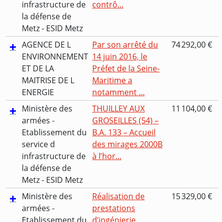
infrastructure de
contrô...
la défense de
Metz - ESID Metz
AGENCE DE L
Par son arrêté du
74 292,00 €
ENVIRONNEMENT
14 juin 2016, le
ET DE LA
Préfet de la Seine-
MAITRISE DE L
Maritime a
ENERGIE
notamment ...
Ministère des
THUILLEY AUX
11 104,00 €
armées -
GROSEILLES (54) –
Etablissement du
B.A. 133 – Accueil
service d
des mirages 2000B
infrastructure de
à l’hor...
la défense de
Metz - ESID Metz
Ministère des
Réalisation de
15 329,00 €
armées -
prestations
Etablissement du
d’ingénierie,