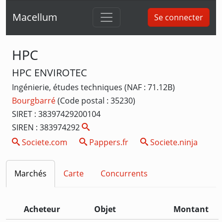
Macellum
Se connecter
HPC
HPC ENVIROTEC
Ingénierie, études techniques (NAF : 71.12B)
Bourgbarré
(Code postal : 35230)
SIRET : 38397429200104
SIREN : 383974292
Societe.com
Pappers.fr
Societe.ninja
Marchés
Carte
Concurrents
Acheteur
Objet
Montant