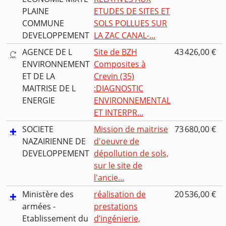
PLAINE
ETUDES DE SITES ET
COMMUNE
SOLS POLLUES SUR
DEVELOPPEMENT
LA ZAC CANAL-...
AGENCE DE L
Site de BZH
43 426,00 €
ENVIRONNEMENT
Composites à
ET DE LA
Crevin (35)
MAITRISE DE L
:DIAGNOSTIC
ENERGIE
ENVIRONNEMENTAL
ET INTERPR...
SOCIETE
Mission de maitrise
73 680,00 €
NAZAIRIENNE DE
d'oeuvre de
DEVELOPPEMENT
dépollution de sols,
sur le site de
l'ancie...
Ministère des
réalisation de
20 536,00 €
armées -
prestations
Etablissement du
d’ingénierie,