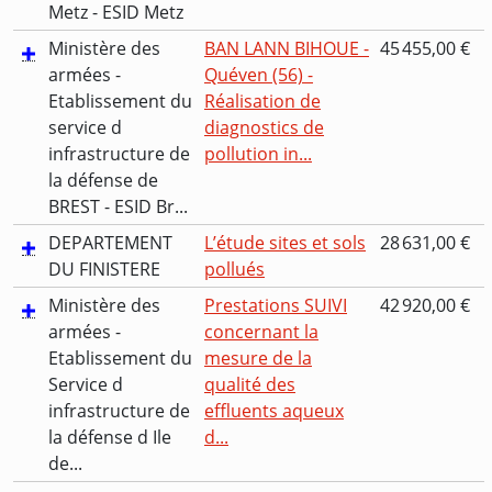
Metz - ESID Metz
Ministère des
BAN LANN BIHOUE -
45 455,00 €
armées -
Quéven (56) -
Etablissement du
Réalisation de
service d
diagnostics de
infrastructure de
pollution in...
la défense de
BREST - ESID Br...
DEPARTEMENT
L’étude sites et sols
28 631,00 €
DU FINISTERE
pollués
Ministère des
Prestations SUIVI
42 920,00 €
armées -
concernant la
Etablissement du
mesure de la
Service d
qualité des
infrastructure de
effluents aqueux
la défense d Ile
d...
de...