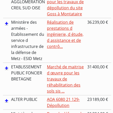
AGGLOMERATION
pour les travaux de
CREIL SUD OISE
dépollution du site
Goss à Montataire
Ministère des
Réalisation de
36 239,00 €
armées -
prestations d
Etablissement du
ingénierie, d étude,
service d
d assistance et de
infrastructure de
contrô...
la défense de
Metz - ESID Metz
ETABLISSEMENT
Marché de maitrise
31 400,00 €
PUBLIC FONCIER
d œuvre pour les
BRETAGNE
travaux de
réhabilitation des
sols sis ...
ALTER PUBLIC
AOA 6080 21 129-
23 189,00 €
Dépollution