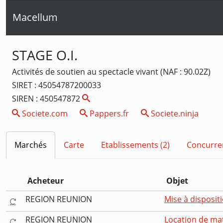
Macellum
STAGE O.I.
Activités de soutien au spectacle vivant (NAF : 90.02Z)
SIRET : 45054787200033
SIREN : 450547872
Societe.com
Pappers.fr
Societe.ninja
Marchés
Carte
Etablissements (2)
Concurre
Acheteur
Objet
REGION REUNION
Mise à disposit
REGION REUNION
Location de mat