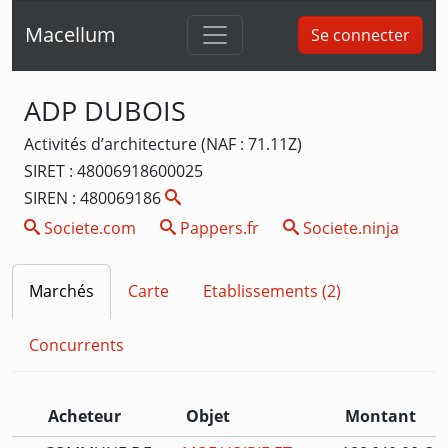
Macellum
Se connecter
ADP DUBOIS
Activités d’architecture (NAF : 71.11Z)
SIRET : 48006918600025
SIREN : 480069186
Societe.com
Pappers.fr
Societe.ninja
Marchés
Carte
Etablissements (2)
Concurrents
Acheteur
Objet
Montant