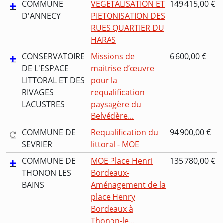
COMMUNE
VEGETALISATION ET
149 415,00 €
D'ANNECY
PIETONISATION DES
RUES QUARTIER DU
HARAS
CONSERVATOIRE
Missions de
6 600,00 €
DE L'ESPACE
maitrise d’œuvre
LITTORAL ET DES
pour la
RIVAGES
requalification
LACUSTRES
paysagère du
Belvédère...
COMMUNE DE
Requalification du
94 900,00 €
SEVRIER
littoral - MOE
COMMUNE DE
MOE Place Henri
135 780,00 €
THONON LES
Bordeaux-
BAINS
Aménagement de la
place Henry
Bordeaux à
Thonon-le...