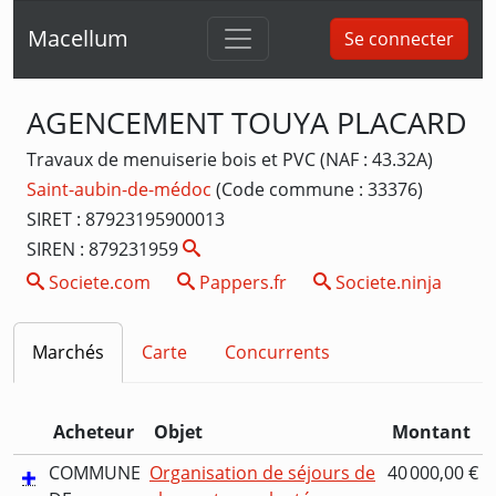
Macellum
Se connecter
AGENCEMENT TOUYA PLACARD
Travaux de menuiserie bois et PVC (NAF : 43.32A)
Saint-aubin-de-médoc
(Code commune : 33376)
SIRET : 87923195900013
SIREN : 879231959
Societe.com
Pappers.fr
Societe.ninja
Marchés
Carte
Concurrents
Acheteur
Objet
Montant
COMMUNE
Organisation de séjours de
40 000,00 €