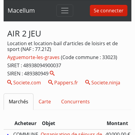
Macellum
Se connecter
AIR 2 JEU
Location et location-bail d’articles de loisirs et de
sport (NAF : 77.21Z)
Ayguemorte-les-graves
(Code commune : 33023)
SIRET : 48938094900037
SIREN : 489380949
Societe.com
Pappers.fr
Societe.ninja
Marchés
Carte
Concurrents
Acheteur
Objet
Montant
COMMUNE
Organisation de séjours de
40 000,00 €