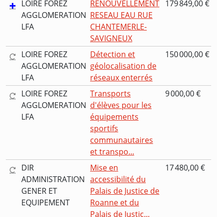
LOIRE FOREZ
RENOUVELLEMENT
179 849,00 €
AGGLOMERATION
RESEAU EAU RUE
LFA
CHANTEMERLE-
SAVIGNEUX
LOIRE FOREZ
Détection et
150 000,00 €
AGGLOMERATION
géolocalisation de
LFA
réseaux enterrés
LOIRE FOREZ
Transports
9 000,00 €
AGGLOMERATION
d'élèves pour les
LFA
équipements
sportifs
communautaires
et transpo...
DIR
Mise en
17 480,00 €
ADMINISTRATION
accessibilité du
GENER ET
Palais de Justice de
EQUIPEMENT
Roanne et du
Palais de Justic...