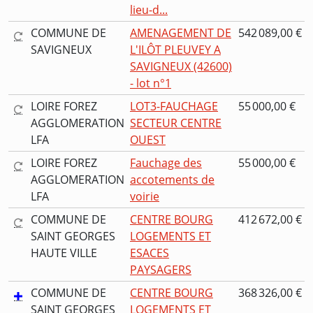
lieu-d...
COMMUNE DE
AMENAGEMENT DE
542 089,00 €
SAVIGNEUX
L'ILÔT PLEUVEY A
SAVIGNEUX (42600)
- lot n°1
LOIRE FOREZ
LOT3-FAUCHAGE
55 000,00 €
AGGLOMERATION
SECTEUR CENTRE
LFA
OUEST
LOIRE FOREZ
Fauchage des
55 000,00 €
AGGLOMERATION
accotements de
LFA
voirie
COMMUNE DE
CENTRE BOURG
412 672,00 €
SAINT GEORGES
LOGEMENTS ET
HAUTE VILLE
ESACES
PAYSAGERS
COMMUNE DE
CENTRE BOURG
368 326,00 €
SAINT GEORGES
LOGEMENTS ET