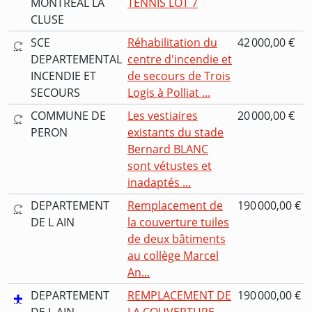
MONTREAL LA
TENNIS LOT 7
CLUSE
SCE
Réhabilitation du
42 000,00 €
DEPARTEMENTAL
centre d'incendie et
INCENDIE ET
de secours de Trois
SECOURS
Logis à Polliat ...
COMMUNE DE
Les vestiaires
20 000,00 €
PERON
existants du stade
Bernard BLANC
sont vétustes et
inadaptés ...
DEPARTEMENT
Remplacement de
190 000,00 €
DE L AIN
la couverture tuiles
de deux bâtiments
au collège Marcel
An...
DEPARTEMENT
REMPLACEMENT DE
190 000,00 €