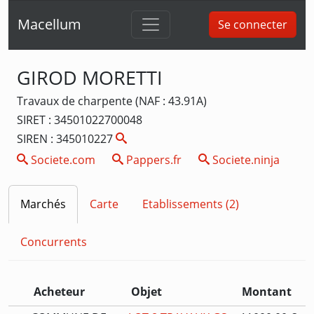
Macellum
Se connecter
GIROD MORETTI
Travaux de charpente (NAF : 43.91A)
SIRET : 34501022700048
SIREN : 345010227
Societe.com
Pappers.fr
Societe.ninja
Marchés
Carte
Etablissements (2)
Concurrents
Acheteur
Objet
Montant