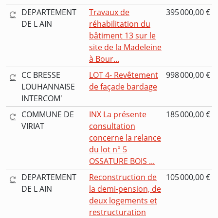
DEPARTEMENT
Travaux de
395 000,00 €
DE L AIN
réhabilitation du
bâtiment 13 sur le
site de la Madeleine
à Bour...
CC BRESSE
LOT 4- Revêtement
998 000,00 €
LOUHANNAISE
de façade bardage
INTERCOM'
COMMUNE DE
INX La présente
185 000,00 €
VIRIAT
consultation
concerne la relance
du lot n° 5
OSSATURE BOIS ...
DEPARTEMENT
Reconstruction de
105 000,00 €
DE L AIN
la demi-pension, de
deux logements et
restructuration