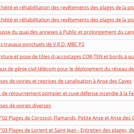
héité et réhabilitation des revêtements des plages de la pisc
héité et réhabilitation des revêtements des plages de la pisc
usse du quai des annexes à Public et prolongement du can
rs travaux ponctuels de V.R.D. MBC P2
iture et pose de tôles d¿accostages COR-TEN et bords à quai
ux de génie civil télécom pour le déploiement du réseau de f
ses de voiries et reprises de canalisation à Anse des Cayes
e de retournement pompier et cuve défense incendie à la F
ses de voiries diverses
°02 Plages de Corossol, Flamands, Petite Anse et Anse des Ca
°03 Plages de Lorient et Saint Jean - Entretien des plages, des