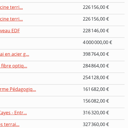
ine terri...
226 156,00 €
ine terri...
226 156,00 €
iveau EDF
228 146,00 €
4 000 000,00 €
 en acier g...
398 764,00 €
ibre optiq...
284 864,00 €
254 128,00 €
erme Pédagogiq...
161 682,00 €
156 082,00 €
yes - Entr...
316 320,00 €
 terrai...
327 360,00 €