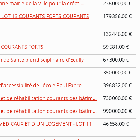
ne mairie de la Ville pour la créati...
238 000,00 €
3 LOT 13 COURANTS FORTS-COURANTS
179 356,00 €
132 446,00 €
TE COURANTS FORTS
59 581,00 €
e Santé pluridisciplinaire d'Ecully
67 300,00 €
350 000,00 €
accessibilité de l'école Paul Fabre
396 832,00 €
t de réhabilitation courants des bâtim...
730 000,00 €
t de réhabilitation courants des bâtim...
990 000,00 €
EDICAUX ET D UN LOGEMENT - LOT 11
46 658,00 €