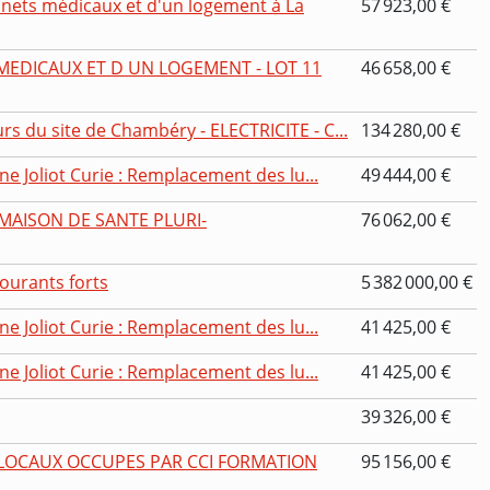
nets médicaux et d'un logement à La
57 923,00 €
EDICAUX ET D UN LOGEMENT - LOT 11
46 658,00 €
 du site de Chambéry - ELECTRICITE - C...
134 280,00 €
ne Joliot Curie : Remplacement des lu...
49 444,00 €
MAISON DE SANTE PLURI-
76 062,00 €
courants forts
5 382 000,00 €
ne Joliot Curie : Remplacement des lu...
41 425,00 €
ne Joliot Curie : Remplacement des lu...
41 425,00 €
39 326,00 €
LOCAUX OCCUPES PAR CCI FORMATION
95 156,00 €