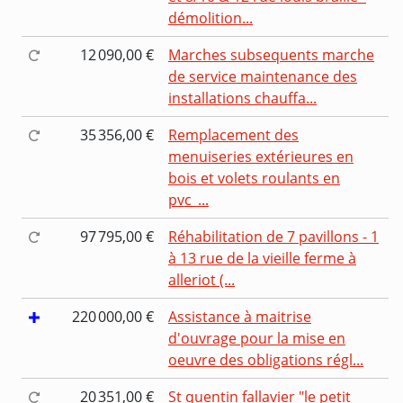
démolition...
12 090,00 €
Marches subsequents marche
de service maintenance des
installations chauffa...
35 356,00 €
Remplacement des
menuiseries extérieures en
bois et volets roulants en
pvc_...
97 795,00 €
Réhabilitation de 7 pavillons - 1
à 13 rue de la vieille ferme à
alleriot (...
220 000,00 €
Assistance à maitrise
d'ouvrage pour la mise en
oeuvre des obligations régl...
20 351,00 €
St quentin fallavier "le petit