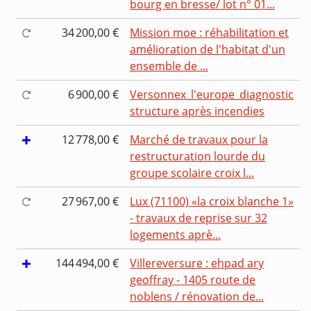
bourg en bresse/ lot n° 01...
34 200,00 €
Mission moe : réhabilitation et
amélioration de l'habitat d'un
ensemble de ...
6 900,00 €
Versonnex_l'europe_diagnostic
structure après incendies
12 778,00 €
Marché de travaux pour la
restructuration lourde du
groupe scolaire croix l...
27 967,00 €
Lux (71100) «la croix blanche 1»
- travaux de reprise sur 32
logements aprè...
144 494,00 €
Villereversure : ehpad ary
geoffray - 1405 route de
noblens / rénovation de...