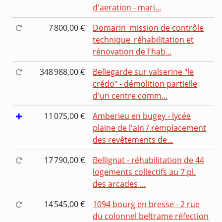
d'aeration - mari...
7 800,00 €
Domarin_mission de contrôle
technique_réhabilitation et
rénovation de l'hab...
348 988,00 €
Bellegarde sur valserine "le
crédo" - démolition partielle
d'un centre comm...
11 075,00 €
Amberieu en bugey - lycée
plaine de l'ain / remplacement
des revêtements de...
17 790,00 €
Bellignat - réhabilitation de 44
logements collectifs au 7 pl.
des arcades ...
14 545,00 €
1094 bourg en bresse - 2 rue
du colonnel beltrame réfection