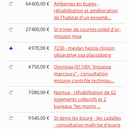
64 400,00 €
Amberieu en bugey -
réhabilitation et amélioration
de l'habitat d'un ensemb...
27 400,00 €
St trivier de courtes-soleil d'or-
mission moe
4 970,00 €
7230 - meylan hestia cloison
séparative saa placoplatre
4 750,00 €
Oyonnax (01100) "impasse
marcours" - consultation
mission contrôle techniqu...
7 080,00 €
Nantua - réhabilitation de 62
logements collectifs et 2
bureaux "les monts ...
9 540,00 €
St denis les bourg - les cadalles
- consultation maîtrise d'euvre