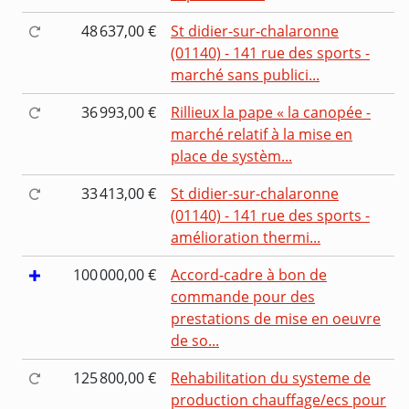
48 637,00 €
St didier-sur-chalaronne
(01140) - 141 rue des sports -
marché sans publici...
36 993,00 €
Rillieux la pape « la canopée -
marché relatif à la mise en
place de systèm...
33 413,00 €
St didier-sur-chalaronne
(01140) - 141 rue des sports -
amélioration thermi...
100 000,00 €
Accord-cadre à bon de
commande pour des
prestations de mise en oeuvre
de so...
125 800,00 €
Rehabilitation du systeme de
production chauffage/ecs pour