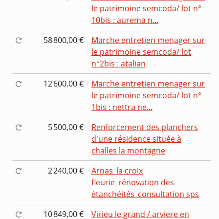
le patrimoine semcoda/ lot n°
10bis : aurema n...
58 800,00 €
Marche entretien menager sur
le patrimoine semcoda/ lot
n°2bis : atalian
12 600,00 €
Marche entretien menager sur
le patrimoine semcoda/ lot n°
1bis : nettra ne...
5 500,00 €
Renforcement des planchers
d'une résidence située à
challes la montagne
2 240,00 €
Arnas_la croix
fleurie_rénovation des
étanchéités_consultation sps
10 849,00 €
Virieu le grand / arviere en