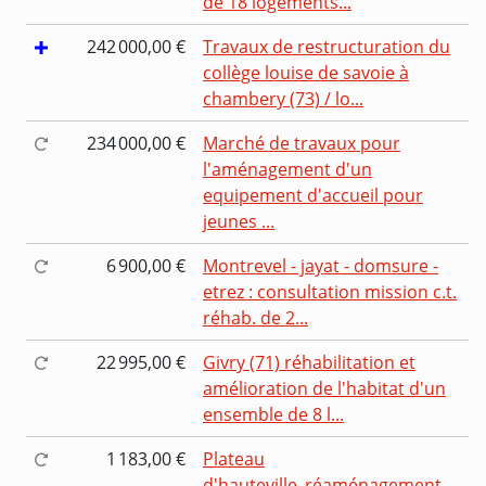
de 18 logements...
242 000,00 €
Travaux de restructuration du
collège louise de savoie à
chambery (73) / lo...
234 000,00 €
Marché de travaux pour
l'aménagement d'un
equipement d'accueil pour
jeunes ...
6 900,00 €
Montrevel - jayat - domsure -
etrez : consultation mission c.t.
réhab. de 2...
22 995,00 €
Givry (71) réhabilitation et
amélioration de l'habitat d'un
ensemble de 8 l...
1 183,00 €
Plateau
d'hauteville_réaménagement