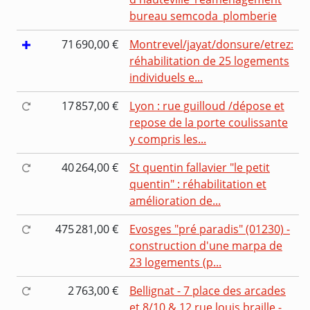
bureau semcoda_plomberie
71 690,00 €
Montrevel/jayat/donsure/etrez:
réhabilitation de 25 logements
individuels e...
17 857,00 €
Lyon : rue guilloud /dépose et
repose de la porte coulissante
y compris les...
40 264,00 €
St quentin fallavier "le petit
quentin" : réhabilitation et
amélioration de...
475 281,00 €
Evosges "pré paradis" (01230) -
construction d'une marpa de
23 logements (p...
2 763,00 €
Bellignat - 7 place des arcades
et 8/10 & 12 rue louis braille -