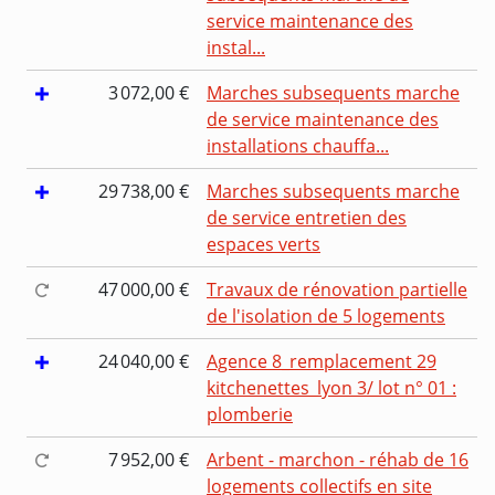
service maintenance des
instal...
3 072,00 €
Marches subsequents marche
de service maintenance des
installations chauffa...
29 738,00 €
Marches subsequents marche
de service entretien des
espaces verts
47 000,00 €
Travaux de rénovation partielle
de l'isolation de 5 logements
24 040,00 €
Agence 8_remplacement 29
kitchenettes_lyon 3/ lot n° 01 :
plomberie
7 952,00 €
Arbent - marchon - réhab de 16
logements collectifs en site