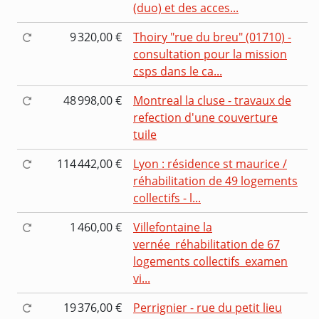
(duo) et des acces...
9 320,00 €
Thoiry "rue du breu" (01710) -
consultation pour la mission
csps dans le ca...
48 998,00 €
Montreal la cluse - travaux de
refection d'une couverture
tuile
114 442,00 €
Lyon : résidence st maurice /
réhabilitation de 49 logements
collectifs - l...
1 460,00 €
Villefontaine la
vernée_réhabilitation de 67
logements collectifs_examen
vi...
19 376,00 €
Perrignier - rue du petit lieu