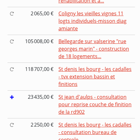
réhabilitation et a...
2 065,00 €
Coligny les vieilles vignes 11
logts individuels-misson diag
amiante
105 008,00 €
Bellegarde sur valserine "rue
georges marin" - construction
de 18 logements...
118 707,00 €
St denis les bourg - les cadalles
- tvx extension bassin et
finitions
23 435,00 €
St jean d'aulps - consultation
pour reprise couche de finition
de la rd902
2 250,00 €
St denis les bourg - les cadalles
- consultation bureau de
controle