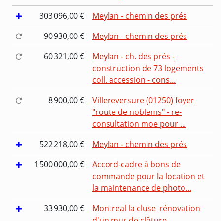
303 096,00 €
Meylan - chemin des prés
90 930,00 €
Meylan - chemin des prés
60 321,00 €
Meylan - ch. des prés -
construction de 73 logements
coll. accession - cons...
8 900,00 €
Villereversure (01250) foyer
"route de noblems" - re-
consultation moe pour ...
522 218,00 €
Meylan - chemin des prés
1 500 000,00 €
Accord-cadre à bons de
commande pour la location et
la maintenance de photo...
33 930,00 €
Montreal la cluse_rénovation
d'un mur de clôture