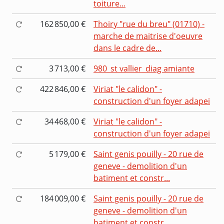
toiture...
162 850,00 €
Thoiry "rue du breu" (01710) -
marche de maitrise d'oeuvre
dans le cadre de...
3 713,00 €
980_st vallier_diag amiante
422 846,00 €
Viriat "le calidon" -
construction d'un foyer adapei
34 468,00 €
Viriat "le calidon" -
construction d'un foyer adapei
5 179,00 €
Saint genis pouilly - 20 rue de
geneve - demolition d'un
batiment et constr...
184 009,00 €
Saint genis pouilly - 20 rue de
geneve - demolition d'un
batiment et constr...