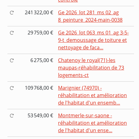
241 322,00 €
Ge 2026_lot 281_ms 02_ag
8_peinture_2024-main-0038
29 759,00 €
Ge 2026_lot 063_ms 01_ag 3-5-
9-t_demoussage de toiture et
nettoyage de faca...
6 275,00 €
Chatenoy le royal(71)-les
maupas-réhabilitation de 73
logements-ct
109 768,00 €
Marignier (74970) -
réhabilitation et amélioration
de l'habitat d'un ensemb...
53 549,00 €
Montmerle-sur-saone -
réhabilitation et amélioration
de l'habitat d'un ense...