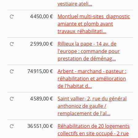
vestiaire ateli...
4 450,00 €
Montluel multi-sites_diagnostic
amiante et plomb avant
travaux_réhabilitati...
2 599,00 €
Rillieux la pape - 14 av. de
l'europe : commande pour
prestation de déménag...
74 915,00 €
Arbent - marchand - pasteur :
réhabilitation et amélioration
de l'habitat d...
4 589,00 €
Saint vallier- 2, rue du général
anthonioz de gaulle /
remplacement de l'al...
36 551,00 €
Réhabilitation de 20 logements
collectifs en site occupé - 2 rue