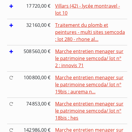
17 720,00 €
Villars (42) - lycée montravel -
lot 10
32 160,00 €
Traitement du plomb et
peintures - multi sites semcoda
: lot 280 - rhone al...
508 560,00 €
Marche entretien menager sur
le patrimoine semcoda/ lot n°
2 : innovis 71
100 800,00 €
Marche entretien menager sur
le patrimoine semcoda/ lot n°
19bis : aurema n...
74 853,00 €
Marche entretien menager sur
le patrimoine semcoda/ lot n°
18bis : hes
142 986,00 €
Marche entretien menager sur