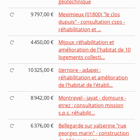
géotechnique
9 797,00 €
Meximieux (01800) "le clos
dupuis" - consultation csps -
réhabilitation et ...
4 450,00 €
Mijoux_réhabilitation et
amélioration de l'habitat de 10
logements collecti...
10 325,00 €
Izernore - adapei :
réhabilitation et amélioration
de l'habitat de l'établi...
8 942,00 €
Montrevel - jayat - domsure -
etrez : consultation mission
s.p.s. réhabilit...
6 376,00 €
Bellegarde sur valserine "rue
georges marin" - construction