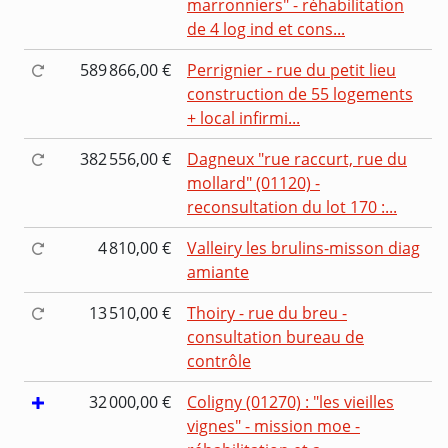
marronniers" - réhabilitation
de 4 log ind et cons...
589 866,00 €
Perrignier - rue du petit lieu
construction de 55 logements
+ local infirmi...
382 556,00 €
Dagneux "rue raccurt, rue du
mollard" (01120) -
reconsultation du lot 170 :...
4 810,00 €
Valleiry les brulins-misson diag
amiante
13 510,00 €
Thoiry - rue du breu -
consultation bureau de
contrôle
32 000,00 €
Coligny (01270) : "les vieilles
vignes" - mission moe -