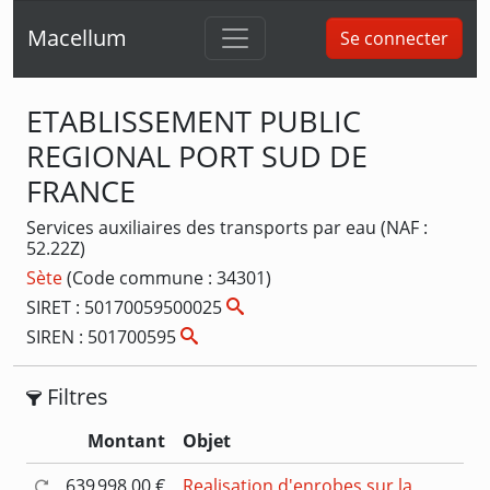
Macellum
Se connecter
ETABLISSEMENT PUBLIC
REGIONAL PORT SUD DE
FRANCE
Services auxiliaires des transports par eau (NAF :
52.22Z)
Sète
(Code commune : 34301)
SIRET : 50170059500025
SIREN : 501700595
Filtres
Montant
Objet
639 998,00 €
Realisation d'enrobes sur la