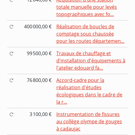
totale manuelle pour levés
topographiques avec fo...
400 000,00 €
Réalisation de boucles de
comptage sous chaussée
pour les routes départemen...
99 500,00 €
Travaux de chauffage et
d'installation d'équipements à
l'atelier edouard fa...
76 800,00 €
Accord-cadre pour la
réalisation d'études
écologiques dans le cadre de
la r...
3 100,00 €
Instrumentation de fissures
au collège olympe de gouges
à cadaujac