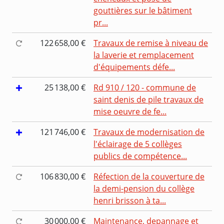
gouttières sur le bâtiment
pr...
122 658,00 €
Travaux de remise à niveau de
la laverie et remplacement
d'équipements défe...
25 138,00 €
Rd 910 / 120 - commune de
saint denis de pile travaux de
mise oeuvre de fe...
121 746,00 €
Travaux de modernisation de
l'éclairage de 5 collèges
publics de compétence...
106 830,00 €
Réfection de la couverture de
la demi-pension du collège
henri brisson à ta...
30 000,00 €
Maintenance, depannage et