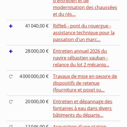
d'entretien et de
modernisation des chaussées
et du rés...
41 040,00 €
Rd9e6 - pont du rouergue -
assistance technique pour la
passation d'un marc...
28 000,00 €
Entretien annuel 2026 du
navire sébastien vauban -
relance du lot 2 mécaniq...
4 000 000,00 €
Travaux de mise en oeuvre de
dispositifs de retenue
(fourniture et pose) su...
20 000,00 €
Entretien et dépannage des
fontaines à eau dans divers
bâtiments du départe...
12 046,00 €
Acquisition d'une station