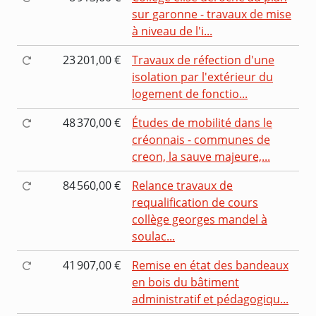
sur garonne - travaux de mise
à niveau de l'i...
23 201,00 €
Travaux de réfection d'une
isolation par l'extérieur du
logement de fonctio...
48 370,00 €
Études de mobilité dans le
créonnais - communes de
creon, la sauve majeure,...
84 560,00 €
Relance travaux de
requalification de cours
collège georges mandel à
soulac...
41 907,00 €
Remise en état des bandeaux
en bois du bâtiment
administratif et pédagogiqu...