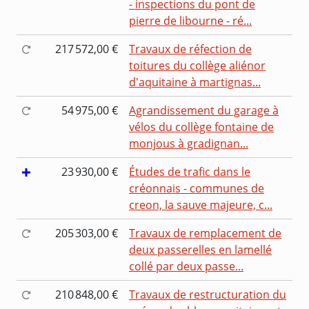
- inspections du pont de
pierre de libourne - ré...
217 572,00 €
Travaux de réfection de
toitures du collège aliénor
d'aquitaine à martignas...
54 975,00 €
Agrandissement du garage à
vélos du collège fontaine de
monjous à gradignan...
23 930,00 €
Études de trafic dans le
créonnais - communes de
creon, la sauve majeure, c...
205 303,00 €
Travaux de remplacement de
deux passerelles en lamellé
collé par deux passe...
210 848,00 €
Travaux de restructuration du