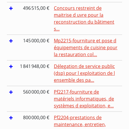
496 515,00 €
Concours restreint de
maitrise d uvre pour la
reconstruction du bâtiment
s...
145 000,00 €
Mp2215-fourniture et pose d
équipements de cuisine pour
la restauration col...
1 841 948,00 €
Délegation de service public
(dsp) pour l exploitation de l
ensemble des pa...
560 000,00 €
Pf2217-fourniture de
matériels informatiques, de
systèmes d exploitation, e...
800 000,00 €
Pf2204-prestations de
maintenance, entretien,