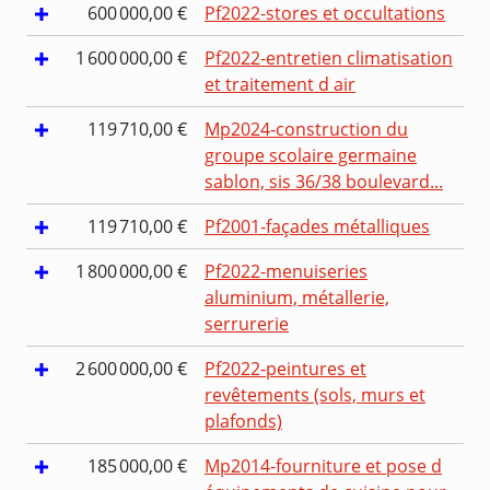
600 000,00 €
Pf2022-stores et occultations
1 600 000,00 €
Pf2022-entretien climatisation
et traitement d air
119 710,00 €
Mp2024-construction du
groupe scolaire germaine
sablon, sis 36/38 boulevard...
119 710,00 €
Pf2001-façades métalliques
1 800 000,00 €
Pf2022-menuiseries
aluminium, métallerie,
serrurerie
2 600 000,00 €
Pf2022-peintures et
revêtements (sols, murs et
plafonds)
185 000,00 €
Mp2014-fourniture et pose d