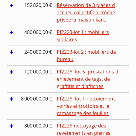
152 820,00 €
Réservation de 3 places d
accueil collectif en crèche
privée la maison kan...
480 000,00 €
Pf2223-lot 1 : mobiliers
scolaires
240 000,00 €
Pf2223-lot 2 : mobiliers de
bureau
120 000,00 €
Pf2226- lot 5- prestations d
enlèvement de tags, de
graffitis et d affiches
8 000 000,00 €
Pf2226- lot 1-nettoiement
voiries et trottoirs et le
ramassage des feuilles
800 000,00 €
Pf2226-nettoyage des
revêtements en pierres