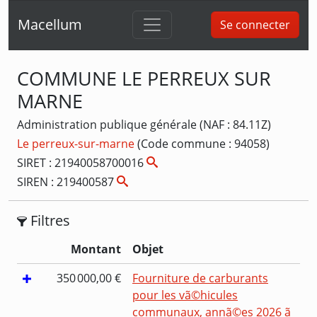
Macellum
Se connecter
COMMUNE LE PERREUX SUR
MARNE
Administration publique générale (NAF : 84.11Z)
Le perreux-sur-marne
(Code commune : 94058)
SIRET : 21940058700016
SIREN : 219400587
Filtres
Montant
Objet
350 000,00 €
Fourniture de carburants
pour les vã©hicules
communaux, annã©es 2026 ã