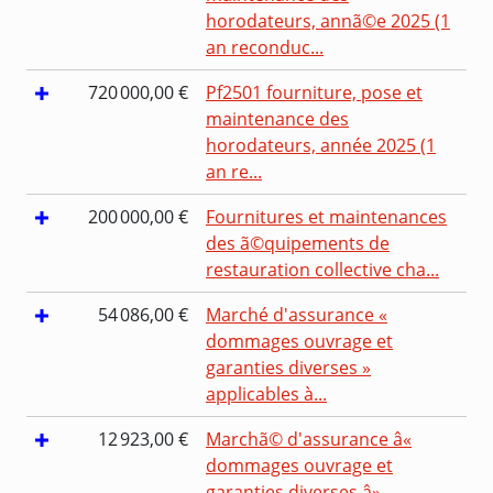
horodateurs, annã©e 2025 (1
an reconduc...
720 000,00 €
Pf2501 fourniture, pose et
maintenance des
horodateurs, année 2025 (1
an re...
200 000,00 €
Fournitures et maintenances
des ã©quipements de
restauration collective cha...
54 086,00 €
Marché d'assurance «
dommages ouvrage et
garanties diverses »
applicables à...
12 923,00 €
Marchã© d'assurance â«
dommages ouvrage et
garanties diverses â»