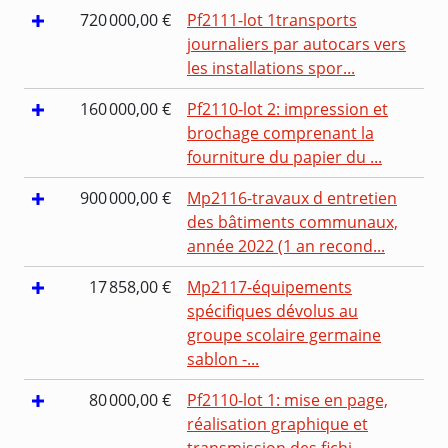
720 000,00 €
Pf2111-lot 1transports
journaliers par autocars vers
les installations spor...
160 000,00 €
Pf2110-lot 2: impression et
brochage comprenant la
fourniture du papier du ...
900 000,00 €
Mp2116-travaux d entretien
des bâtiments communaux,
année 2022 (1 an recond...
17 858,00 €
Mp2117-équipements
spécifiques dévolus au
groupe scolaire germaine
sablon -...
80 000,00 €
Pf2110-lot 1: mise en page,
réalisation graphique et
transmission des fichi...