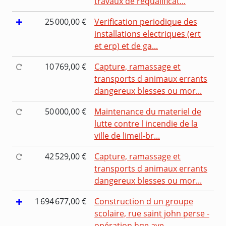
travaux de requalificat...
25 000,00 €
Verification periodique des
installations electriques (ert
et erp) et de ga...
10 769,00 €
Capture, ramassage et
transports d animaux errants
dangereux blesses ou mor...
50 000,00 €
Maintenance du materiel de
lutte contre l incendie de la
ville de limeil-br...
42 529,00 €
Capture, ramassage et
transports d animaux errants
dangereux blesses ou mor...
1 694 677,00 €
Construction d un groupe
scolaire, rue saint john perse -
opération hqe ave...