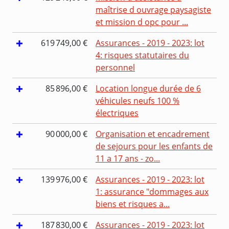
maîtrise d ouvrage paysagiste
et mission d opc pour ...
619 749,00 €
Assurances - 2019 - 2023: lot
4: risques statutaires du
personnel
85 896,00 €
Location longue durée de 6
véhicules neufs 100 %
électriques
90 000,00 €
Organisation et encadrement
de sejours pour les enfants de
11 a 17 ans - zo...
139 976,00 €
Assurances - 2019 - 2023: lot
1: assurance "dommages aux
biens et risques a...
187 830,00 €
Assurances - 2019 - 2023: lot