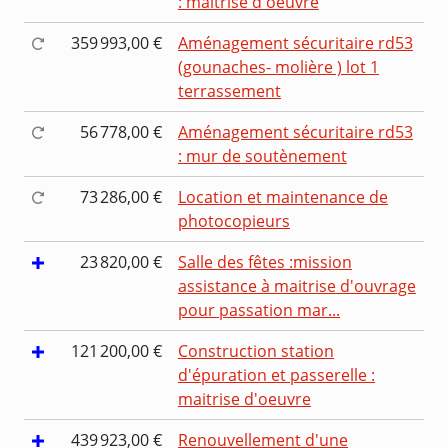
: maitrise d'oeuvre
359 993,00 €
Aménagement sécuritaire rd53
(gounaches- molière ) lot 1
terrassement
56 778,00 €
Aménagement sécuritaire rd53
: mur de soutènement
73 286,00 €
Location et maintenance de
photocopieurs
23 820,00 €
Salle des fêtes :mission
assistance à maitrise d'ouvrage
pour passation mar...
121 200,00 €
Construction station
d'épuration et passerelle :
maitrise d'oeuvre
439 923,00 €
Renouvellement d'une