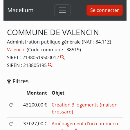
Macellum
Se connecter
COMMUNE DE VALENCIN
Administration publique générale (NAF : 84.11Z)
Valencin
(Code commune : 38519)
SIRET : 21380519500012
SIREN : 213805195
Filtres
Montant
Objet
43 200,00 €
Création 3 logements (maison
brossard)
37 027,00 €
Aménagement d'un commerce