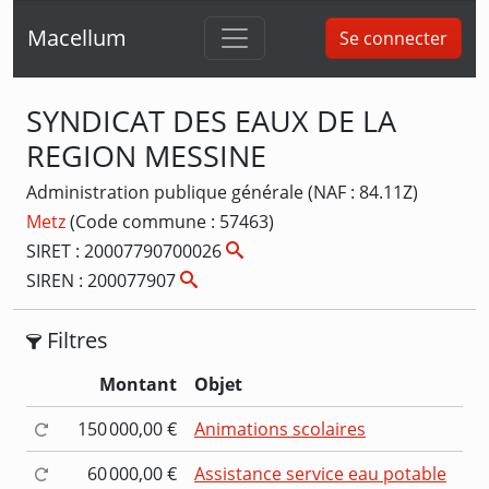
Macellum
Se connecter
SYNDICAT DES EAUX DE LA
REGION MESSINE
Administration publique générale (NAF : 84.11Z)
Metz
(Code commune : 57463)
SIRET : 20007790700026
SIREN : 200077907
Filtres
Montant
Objet
150 000,00 €
Animations scolaires
60 000,00 €
Assistance service eau potable