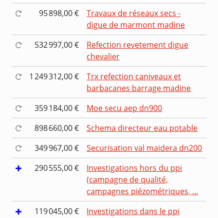
95 898,00 €
Travaux de réseaux secs -
digue de marmont madine
532 997,00 €
Refection revetement digue
chevalier
1 249 312,00 €
Trx refection caniveaux et
barbacanes barrage madine
359 184,00 €
Moe secu aep dn900
898 660,00 €
Schema directeur eau potable
349 967,00 €
Securisation val maidera dn200
290 555,00 €
Investigations hors du ppi
(campagne de qualité,
campagnes piézométriques, ...
119 045,00 €
Investigations dans le ppi