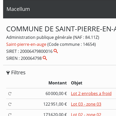
Macellum
COMMUNE DE SAINT-PIERRE-EN
Administration publique générale (NAF : 84.11Z)
Saint-pierre-en-auge
(Code commune : 14654)
SIRET : 20006479800016
SIREN : 200064798
Filtres
Montant
Objet
60 000,00 €
Lot 2 enrobes a froid
122 951,00 €
Lot 03 - zone 03
173 620,00 €
Lot 02 - zone 02