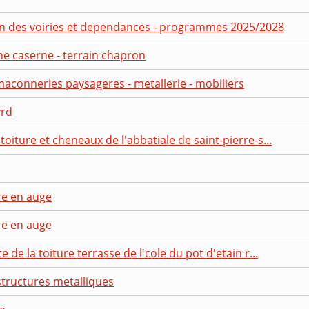
ien des voiries et dependances - programmes 2025/2028
ne caserne - terrain chapron
 maconneries paysageres - metallerie - mobiliers
vrd
toiture et cheneaux de l'abbatiale de saint-pierre-s...
re en auge
re en auge
e de la toiture terrasse de l'cole du pot d'etain r...
structures metalliques