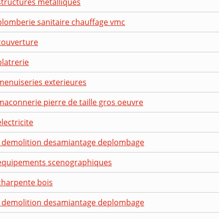
structures metalliques
plomberie sanitaire chauffage vmc
couverture
latrerie
menuiseries exterieures
maconnerie pierre de taille gros oeuvre
lectricite
 - demolition desamiantage deplombage
 equipements scenographiques
charpente bois
 - demolition desamiantage deplombage