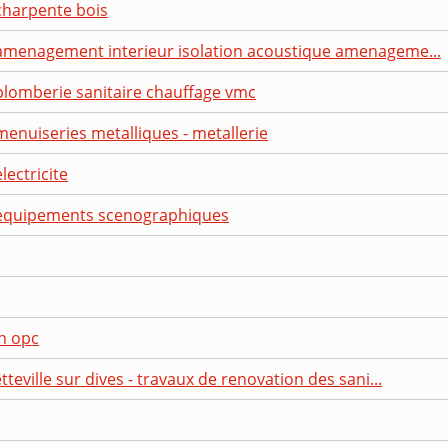
charpente bois
 amenagement interieur isolation acoustique amenageme...
plomberie sanitaire chauffage vmc
menuiseries metalliques - metallerie
lectricite
 equipements scenographiques
n opc
tteville sur dives - travaux de renovation des sani...