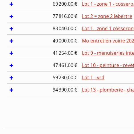
69 200,00 €
Lot 1 - zone 1 - cosser
77 816,00 €
Lot 2 = zone 2 lebertre
83 040,00 €
Lot 1 - zone 1 cosseron
40 000,00 €
Mo entretien voirie 20
41 254,00 €
Lot 9 - menuiseries int
47 461,00 €
Lot 10 - peinture - rev
59 230,00 €
Lot 1 - vrd
94 390,00 €
Lot 13 - plomberie - cha