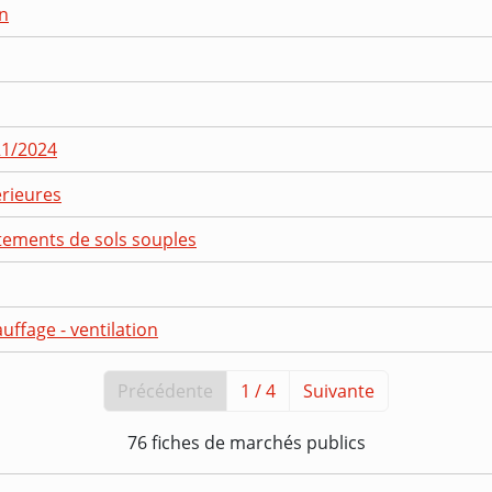
on
21/2024
erieures
etements de sols souples
uffage - ventilation
Précédente
1 / 4
Suivante
76 fiches de marchés publics