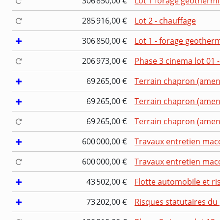
306 850,00 €
Lot 1 forage geotherm
285 916,00 €
Lot 2 - chauffage
306 850,00 €
Lot 1 - forage geother
206 973,00 €
Phase 3 cinema lot 01
69 265,00 €
Terrain chapron (amen
69 265,00 €
Terrain chapron (amen
69 265,00 €
Terrain chapron (amen
600 000,00 €
Travaux entretien macon
600 000,00 €
Travaux entretien macon
43 502,00 €
Flotte automobile et r
73 202,00 €
Risques statutaires du