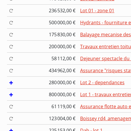
236 532,00 €
Lot 01 - zone 01
500 000,00 €
Hydrants - fourniture 
175 830,00 €
Balayage mecanise des
200 000,00 €
Travaux entretien toitu
58 112,00 €
Dejeuner spectacle du 
434 962,00 €
Assurance "risques sta
280 000,00 €
Lot 2 - dependances
800 000,00 €
Lot 1 - travaux entret
61 119,00 €
Assurance flotte auto 
123 004,00 €
Boissey rd4_amenageme
225 153,00 €
Dab - lot 1