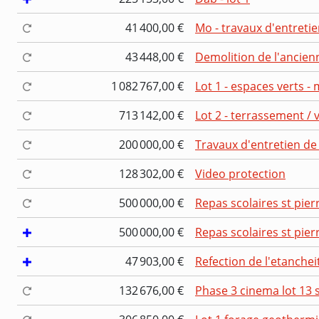
41 400,00 €
Mo - travaux d'entret
43 448,00 €
Demolition de l'ancien
1 082 767,00 €
Lot 1 - espaces verts -
713 142,00 €
Lot 2 - terrassement / 
200 000,00 €
Travaux d'entretien de 
128 302,00 €
Video protection
500 000,00 €
Repas scolaires st pier
500 000,00 €
Repas scolaires st pier
47 903,00 €
Refection de l'etancheit
132 676,00 €
Phase 3 cinema lot 13 