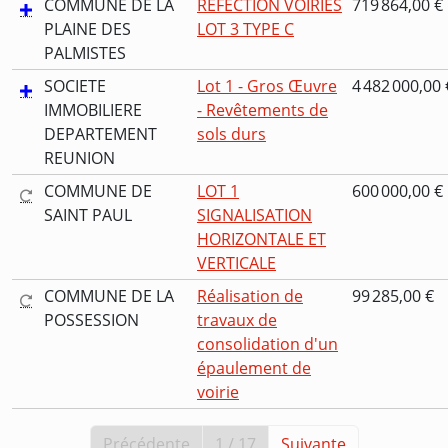
COMMUNE DE LA
REFECTION VOIRIES
719 864,00 €
PLAINE DES
LOT 3 TYPE C
PALMISTES
SOCIETE
Lot 1 - Gros Œuvre
4 482 000,00 
IMMOBILIERE
- Revêtements de
DEPARTEMENT
sols durs
REUNION
COMMUNE DE
LOT 1
600 000,00 €
SAINT PAUL
SIGNALISATION
HORIZONTALE ET
VERTICALE
COMMUNE DE LA
Réalisation de
99 285,00 €
POSSESSION
travaux de
consolidation d'un
épaulement de
voirie
Précédente
1 / 17
Suivante