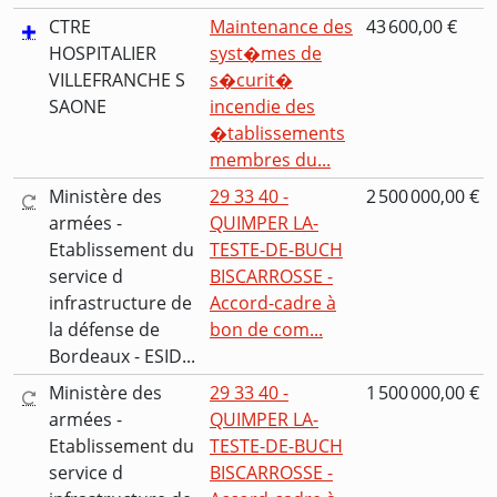
CTRE
Maintenance des
43 600,00 €
HOSPITALIER
syst�mes de
VILLEFRANCHE S
s�curit�
SAONE
incendie des
�tablissements
membres du...
Ministère des
29 33 40 -
2 500 000,00 €
armées -
QUIMPER LA-
Etablissement du
TESTE-DE-BUCH
service d
BISCARROSSE -
infrastructure de
Accord-cadre à
la défense de
bon de com...
Bordeaux - ESID...
Ministère des
29 33 40 -
1 500 000,00 €
armées -
QUIMPER LA-
Etablissement du
TESTE-DE-BUCH
service d
BISCARROSSE -