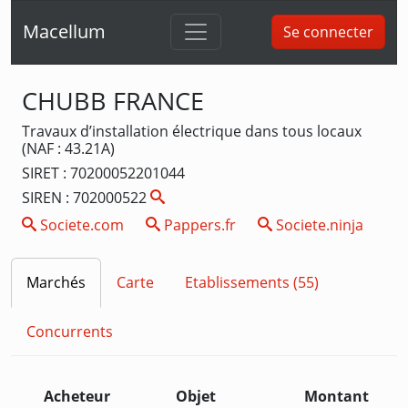
Macellum
Se connecter
CHUBB FRANCE
Travaux d’installation électrique dans tous locaux
(NAF : 43.21A)
SIRET : 70200052201044
SIREN : 702000522
Societe.com
Pappers.fr
Societe.ninja
Marchés
Carte
Etablissements (55)
Concurrents
Acheteur
Objet
Montant