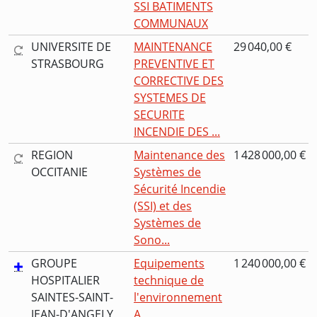
SSI BATIMENTS
COMMUNAUX
UNIVERSITE DE
MAINTENANCE
29 040,00 €
STRASBOURG
PREVENTIVE ET
CORRECTIVE DES
SYSTEMES DE
SECURITE
INCENDIE DES ...
REGION
Maintenance des
1 428 000,00 €
OCCITANIE
Systèmes de
Sécurité Incendie
(SSI) et des
Systèmes de
Sono...
GROUPE
Equipements
1 240 000,00 €
HOSPITALIER
technique de
SAINTES-SAINT-
l'environnement
JEAN-D'ANGELY
A