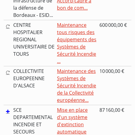
infrastructure de
Accord-cadre à
la défense de
bon de com...
Bordeaux - ESID...
CENTRE
Maintenance
600 000,00 €
HOSPITALIER
tous risques des
REGIONAL
équipements des
UNIVERSITAIRE DE
Systèmes de
TOURS
Sécurité Incendie
...
COLLECTIVITE
Maintenance des
10 000,00 €
EUROPEENNE
Systèmes de
D'ALSACE
Sécurité Incendie
de la Collectivité
européenne...
SCE
Mise en place
87 160,00 €
DEPARTEMENTAL
d'un système
INCENDIE ET
d'extinction
SECOURS
automatique