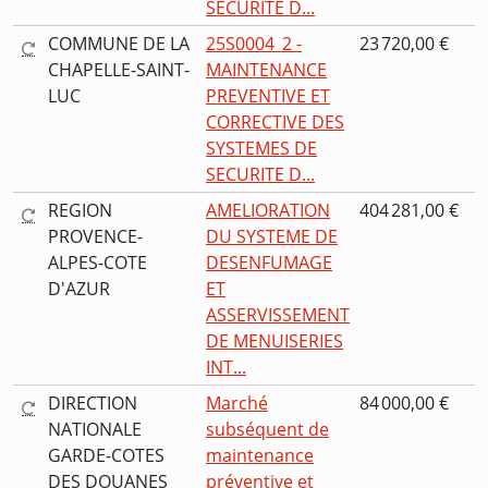
SECURITE D...
COMMUNE DE LA
25S0004_2 -
23 720,00 €
CHAPELLE-SAINT-
MAINTENANCE
LUC
PREVENTIVE ET
CORRECTIVE DES
SYSTEMES DE
SECURITE D...
REGION
AMELIORATION
404 281,00 €
PROVENCE-
DU SYSTEME DE
ALPES-COTE
DESENFUMAGE
D'AZUR
ET
ASSERVISSEMENT
DE MENUISERIES
INT...
DIRECTION
Marché
84 000,00 €
NATIONALE
subséquent de
GARDE-COTES
maintenance
DES DOUANES
préventive et