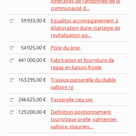
itinéraires de randonnée de la
communauté d...
59 933,00 €
Equalitys accompganement à
lélaboration dune startégie de
revitalisation po...
54 925,00 €
Piste du prec
441 000,00 €
Fabrication et fourniture de
repas en liaison froide
163 295,00 €
Travaux passerelle du diable
valloire rg
246 625,00 €
Passerelle rieu sec
129 200,00 €
Definition positionnement
touristique orelle, valmeinier,
valloire, maurien...